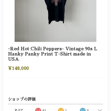
-Red Hot Chili Peppers- Vintage 90s L
Hanky Panky Print T-Shirt made in
USA
¥148,000
ショップの評価
すべて
43
1
0