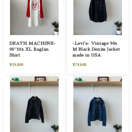
DEATH MACHINE-
-Levi's- Vintage 90s
00~10s XL Raglan
M Black Denim Jacket
Shirt
made in USA
¥19,800
¥79,800