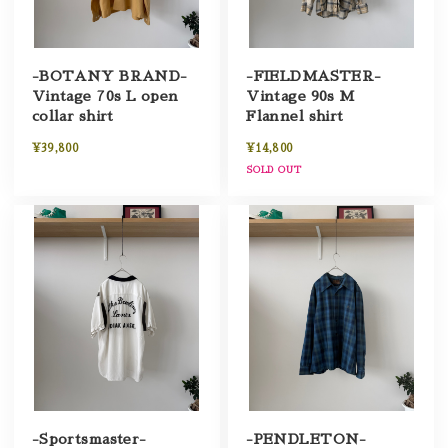
-BOTANY BRAND-
-FIELDMASTER-
Vintage 70s L open
Vintage 90s M
collar shirt
Flannel shirt
¥39,800
¥14,800
SOLD OUT
-Sportsmaster-
-PENDLETON-