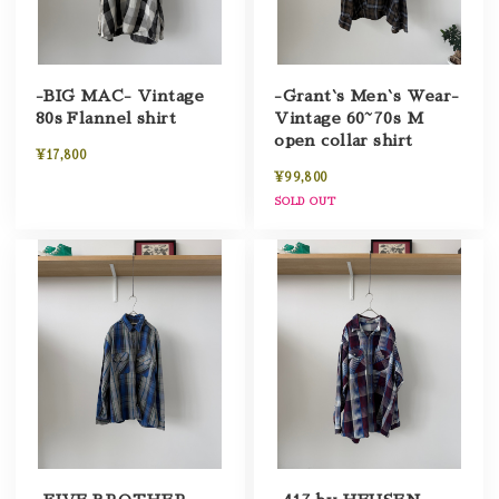
-BIG MAC- Vintage
-Grant`s Men`s Wear-
80s Flannel shirt
Vintage 60~70s M
open collar shirt
¥17,800
¥99,800
SOLD OUT