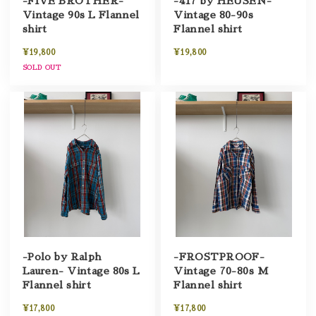
-FIVE BROTHER-
-417 by HEUSEN-
Vintage 90s L Flannel
Vintage 80-90s
shirt
Flannel shirt
¥19,800
¥19,800
SOLD OUT
-Polo by Ralph
-FROSTPROOF-
Lauren- Vintage 80s L
Vintage 70-80s M
Flannel shirt
Flannel shirt
¥17,800
¥17,800