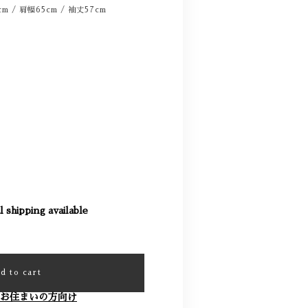
m / 肩幅65cm / 袖丈57cm
l shipping available
d to cart
お住まいの方向け