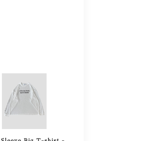
Sleeve Big T-shirt -