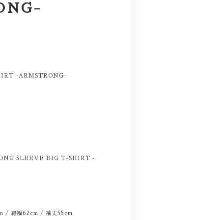
ONG-
HIRT -ARMSTRONG-
G SLEEVE BIG T-SHIRT -
 / 肩幅62cm / 袖丈55cm