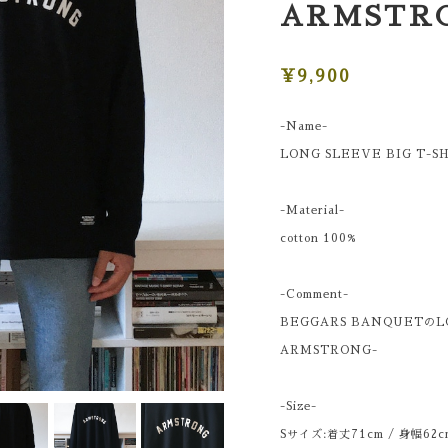
ARMSTR
¥9,900
-Name-
LONG SLEEVE BIG T-S
-Material-
cotton 100%
-Comment-
BEGGARS BANQUETのLON
ARMSTRONG-
-Size-
Sサイズ:着丈71cm / 身幅62cm