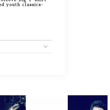
d youth classics-
0