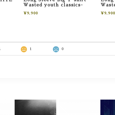
Wasted youth classics-
Waste
¥9,900
¥9,90
4
1
0