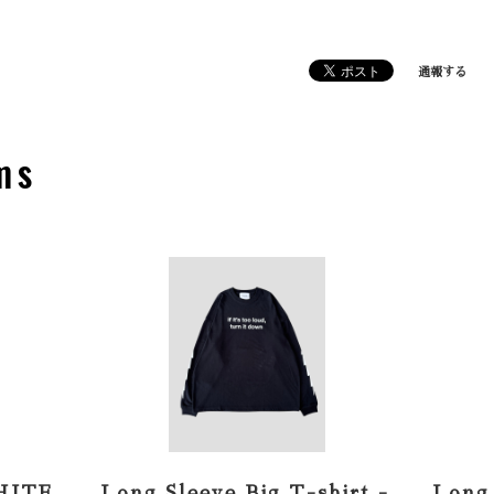
通報する
ms
HITE
Long Sleeve Big T-shirt -
Long 