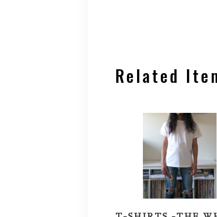
Related Ite
T-SHIRTS -THE W