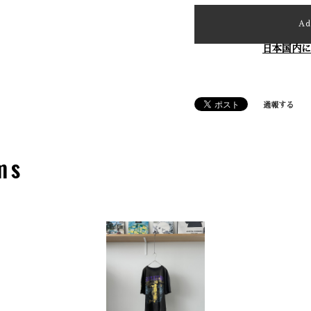
Ad
日本国内に
通報する
ms