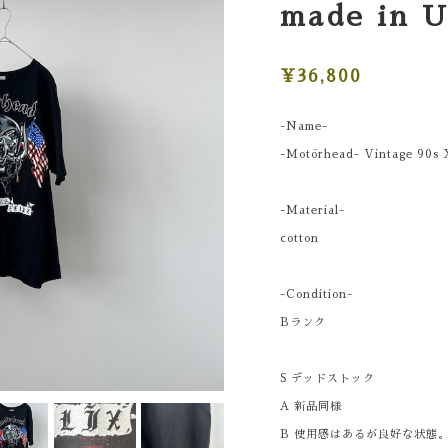
made in 
¥36,800
-Name-
-Motörhead- Vintage 90s 
-Material-
cotton
-Condition-
Bランク
S デッドストック
A 新品同様
B 使用感はあるが良好な状態