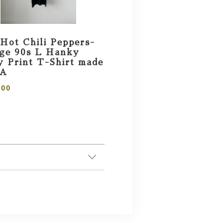
Hot Chili Peppers-
age 90s L Hanky
 Print T-Shirt made
SA
000