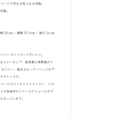
ダメージや汚れが見られる状態。
る状態。
身幅 56cm / 肩幅 52.5cm / 袖丈 21cm
メリカツアーヴィンテージTシャツ。
あるウォーピッグ、星条旗と南軍旗がク
elix』のバナー、数あるモーターヘッドのグ
いデザインです。
1のツアーロゴとソルトレイクシティ、シカ
メリカ各都市のツアースケジュールがプ
様となっています。