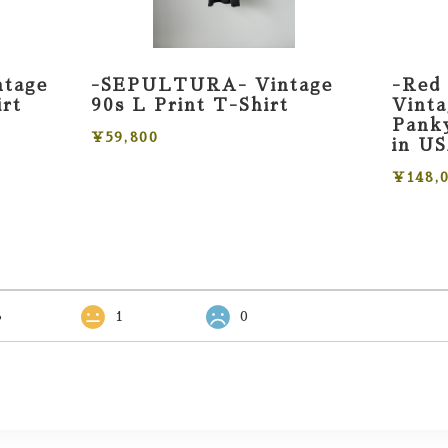
ntage
-SEPULTURA- Vintage
-Red 
irt
90s L Print T-Shirt
Vint
Panky
¥59,800
in U
¥148,
3
1
0