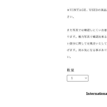
※VINTAGE、USEDの
さい。
また写真では確認しにくい古
ります。極力写真で確認出来
い部分に関しては風合いとし
げます。何か気になる事があ
い。
数量
Internationa