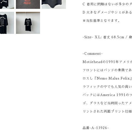
C 着用に問題はないが多少の
D 大きなダメージやシミがあ
※当社基準となります。
-Size- XL: 着丈 68.5cm / 
-Comment-
Motörheadの1991年ア
フロントにはバンドの象徴で
ロスし『Nemo Malus F
ラフィックの中でも人気の高
バックにはAmerica 199
ゴ、ダラスなど当時回ったア
リントされた両面プリント仕
品番-A-13926-