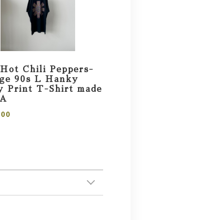
Hot Chili Peppers-
age 90s L Hanky
 Print T-Shirt made
SA
000