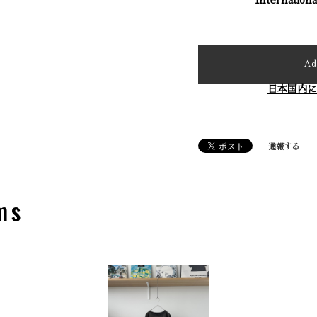
Ad
日本国内に
通報する
ms