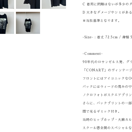
C 着用に問題はないが多少の
D 大きなダメージやシミがあ
※当社基準となります。
-Size- : 着丈 72.5cm / 身幅
-Comment-
90年代のロサンゼルス発、グ
「CONART」のヴィンテー
フロントにはアイコニックなO
バックにはウィードの茂みの中にメ
ノクロフォトがスクエアプリ
さらに、バックプリントの一
闇で光るギミック付き。
当時のヒップホップ・大麻カ
スクール感全開のスペシャル