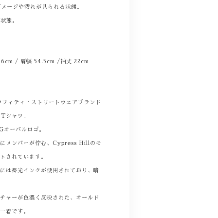
ダメージや汚れが見られる状態。
る状態。
 56cm / 肩幅 54.5cm /袖丈 22cm
ラフィティ・ストリートウェアブランド
ジTシャツ。
Gオーバルロゴ。
ンバーが佇む、Cypress Hillのモ
ントされています。
部には蓄光インクが使用されており、暗
ルチャーが色濃く反映された、オールド
な一着です。