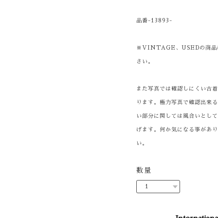
品番-13893-
※VINTAGE、USEDの
さい。
また写真では確認しにくい古
ります。極力写真で確認出来
い部分に関しては風合いとし
げます。何か気になる事があ
い。
数量
Internationa