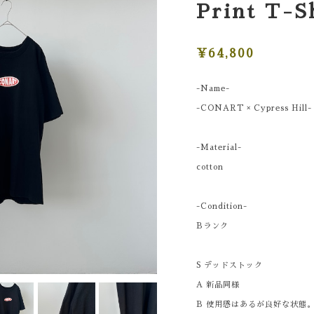
Print T-S
¥64,800
-Name-
-CONART × Cypress Hill- 
-Material-
cotton
-Condition-
Bランク
S デッドストック
A 新品同様
B 使用感はあるが良好な状態