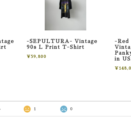
ntage
-SEPULTURA- Vintage
-Red 
irt
90s L Print T-Shirt
Vint
Panky
¥59,800
in U
¥148,
3
1
0