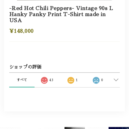
-Red Hot Chili Peppers- Vintage 90s L
Hanky Panky Print T-Shirt made in
USA
¥148,000
ショップの評価
すべて
43
1
0