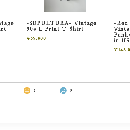
ntage
-SEPULTURA- Vintage
-Red 
irt
90s L Print T-Shirt
Vint
Panky
¥59,800
in U
¥148,
3
1
0