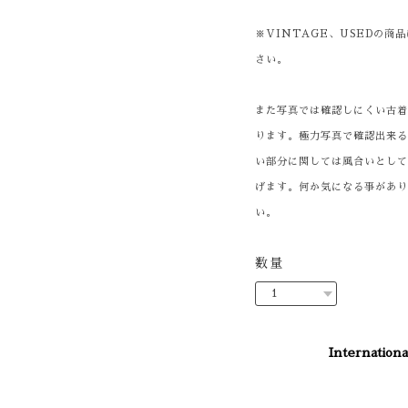
※VINTAGE、USEDの
さい。
また写真では確認しにくい古
ります。極力写真で確認出来
い部分に関しては風合いとし
げます。何か気になる事があ
い。
数量
Internationa