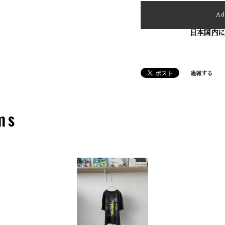
Ad
日本国内に
通報する
ms