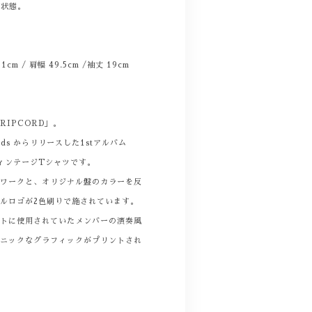
る状態。
 51cm / 肩幅 49.5cm /袖丈 19cm
IPCORD」。
cords からリリースした1stアルバム
』のヴィンテージTシャツです。
トワークと、オリジナル盤のカラーを反
ルロゴが2色刷りで施されています。
ートに使用されていたメンバーの演奏風
コニックなグラフィックがプリントされ