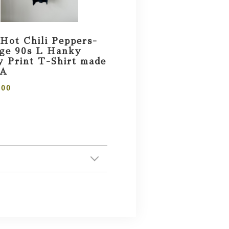
Hot Chili Peppers-
age 90s L Hanky
 Print T-Shirt made
SA
000