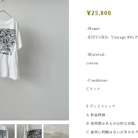
¥25,800
-Name-
-RIPCORD- Vintage 80s Pr
-Material-
cotton
-Condition-
Cランク
S デッドストック
A 新品同様
B 使用感はあるが良好な状態
C 着用に問題はないが多少の