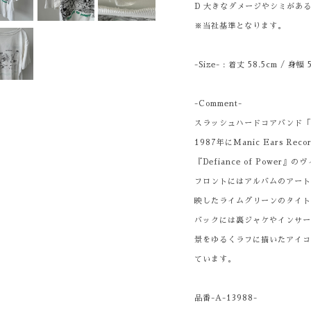
D 大きなダメージやシミがあ
※当社基準となります。
-Size- : 着丈 58.5cm / 身幅
-Comment-
スラッシュハードコアバンド「R
1987年にManic Ears Re
『Defiance of Power
フロントにはアルバムのアー
映したライムグリーンのタイト
バックには裏ジャケやインサ
景をゆるくラフに描いたアイ
ています。
品番-A-13988-