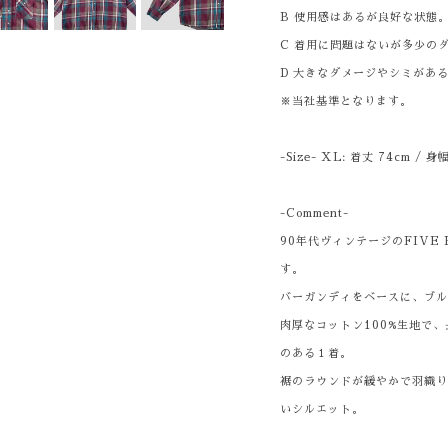
B 使用感はあるが良好な状態
C 着用に問題はないが多少の
D 大きなダメージやシミがあ
※当社基準となります。
-Size- XL: 着丈 74cm / 身
-Comment-
90年代ヴィンテージのFIVE
す。
バーガンディをベースに、ブ
肉厚なコットン100%生地で
のある１着。
裾のラウンドが緩やかで羽織
いシルエット。