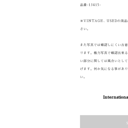
品番-13415-
※VINTAGE、USEDの
さい。
また写真では確認しにくい古
ります。極力写真で確認出来
い部分に関しては風合いとし
げます。何か気になる事があ
い。
Internationa