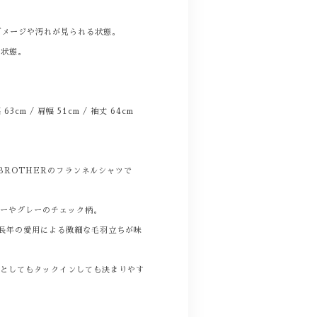
。
ダメージや汚れが見られる状態。
る状態。
幅 63cm / 肩幅 51cm / 袖丈 64cm
 BROTHERのフランネルシャツで
ルーやグレーのチェック柄。
、長年の愛用による微細な毛羽立ちが味
りとしてもタックインしても決まりやす