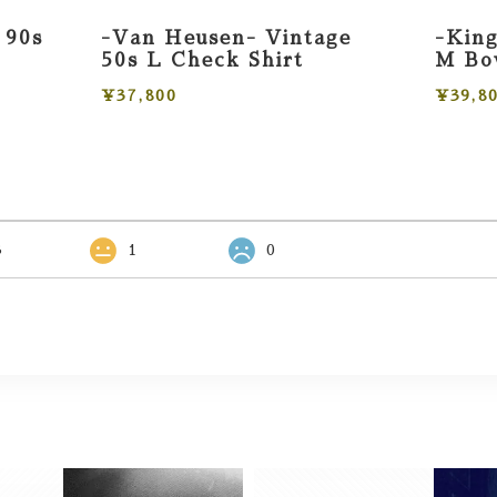
 90s
-Van Heusen- Vintage
-King
50s L Check Shirt
M Bow
¥37,800
¥39,8
3
1
0