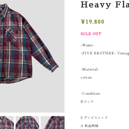
Heavy Fla
¥19,800
SOLD OUT
-Name-
-FIVE BROTHER- Vintage 
-Material-
cotton
-Condition-
Bランク
S デッドストック
A 新品同様