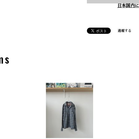
日本国内に
通報する
ms