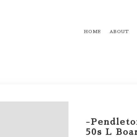
HOME
ABOUT
-Pendleto
50s L Boa