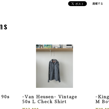
通報する
ms
 90s
-Van Heusen- Vintage
-King
50s L Check Shirt
M Bow