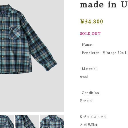
made in 
¥34,800
SOLD OUT
-Name-
-Pendleton- Vintage 50s L
-Material-
wool
-Condition-
Bランク
S デッドストック
A 新品同様