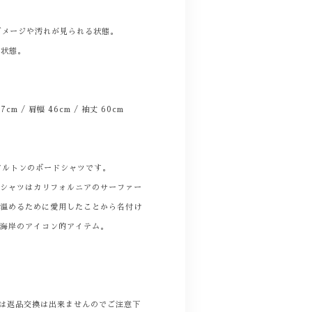
。
ダメージや汚れが見られる状態。
る状態。
 57cm / 肩幅 46cm / 袖丈 60cm
ドルトンのボードシャツです。
ドシャツはカリフォルニアのサーファー
を温めるために愛用したことから名付け
西海岸のアイコン的アイテム。
商品は返品交換は出来ませんのでご注意下