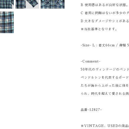
B 使用感はあるが良好な状態
C 着用に問題はないが多少の
D 大きなダメージやシミがあ
※当社基準となります。
-Size- L : 着丈66cm / 身幅
-Comment-
50年代のヴィンテージのペン
ペンドルトンを代表するボー
たちが海から上がった後に体
られ、時代を超えて愛される
品番-12827-
※VINTAGE、USEDの