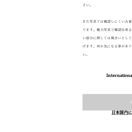
さい。
また写真では確認しにくい古
ります。極力写真で確認出来
い部分に関しては風合いとし
げます。何か気になる事があ
い。
Internationa
日本国内に