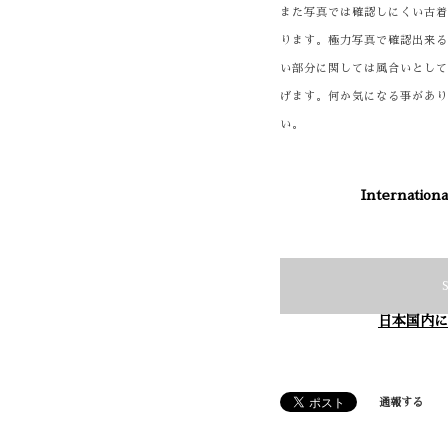
また写真では確認しにくい古
ります。極力写真で確認出来
い部分に関しては風合いとし
げます。何か気になる事があ
い。
Internationa
日本国内に
通報する