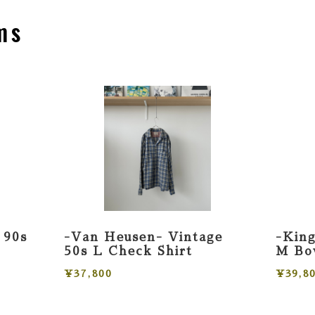
ms
 90s
-Van Heusen- Vintage
-King
50s L Check Shirt
M Bow
¥37,800
¥39,8