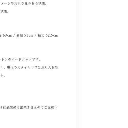
ダメージや汚れが見られる状態。
る状態。
幅 63cm / 肩幅 51cm / 袖丈 62.5cm
ルトンのボードシャツです。
しく、現代のスタイリングに取り入れや
ット。
商品は返品交換は出来ませんのでご注意下