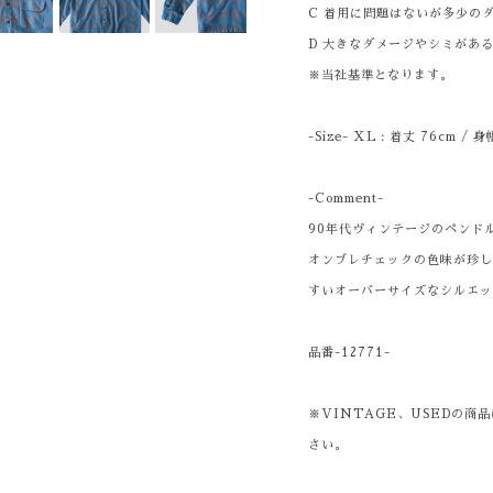
C 着用に問題はないが多少の
D 大きなダメージやシミがあ
※当社基準となります。
-Size- XL : 着丈 76cm / 身
-Comment-
90年代ヴィンテージのペンド
オンブレチェックの色味が珍
すいオーバーサイズなシルエ
品番-12771-
※VINTAGE、USEDの
さい。