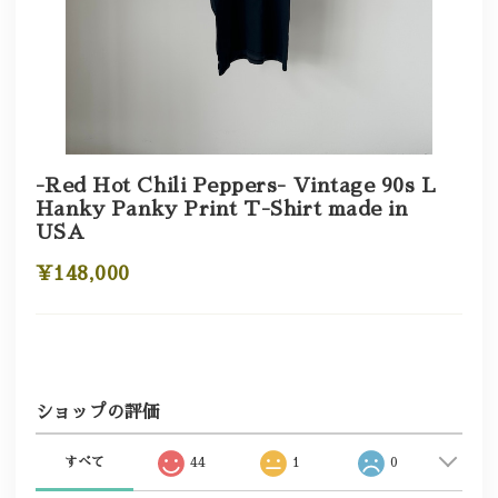
-Red Hot Chili Peppers- Vintage 90s L
Hanky Panky Print T-Shirt made in
USA
¥148,000
ショップの評価
すべて
44
1
0