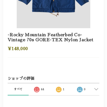
-Rocky Mountain Featherbed Co-
Vintage 70s GORE-TEX Nylon Jacket
¥148,000
ショップの評価
すべて
44
1
0