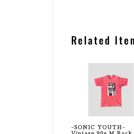
Related Ite
-SONIC YOUTH-
Vintage 90s M Rock