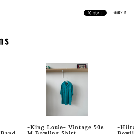
通報する
ms
-King Louie- Vintage 50s
-Hilt
 Band
M Bowling Shirt
Bowli