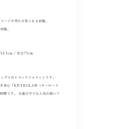
。
ダメージや汚れが見られる状態。
る状態。
 52.5cm / 裄丈75cm
アディダスのトラックジャケットです。
を含む「KEYROLAN（キーローラ
特徴です。 古着の中でも人気の高いア