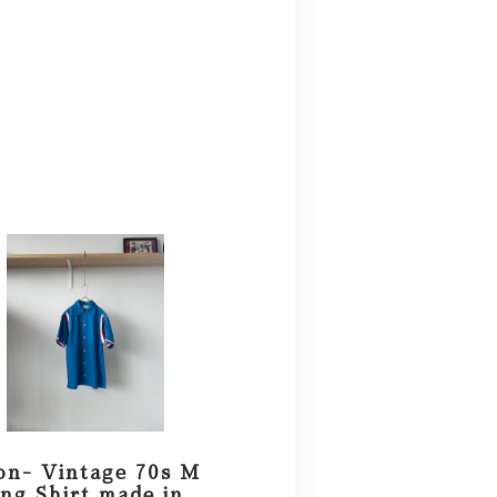
on- Vintage 70s M
ng Shirt made in