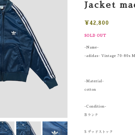
Jacket ma
¥42,800
SOLD OUT
-Name-
-adidas- Vintage 70-80s 
-Material-
cotton
-Condition-
Bランク
S デッドストック