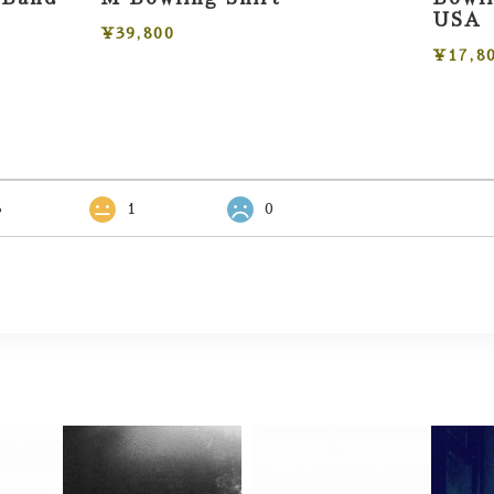
USA
¥39,800
¥17,8
3
1
0