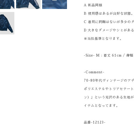
A 新品同様
B 使用感はあるが良好な状態
C 着用に問題はないが多少の
D 大きなダメージやシミがあ
※当社基準となります。
-Size- M : 着丈 61cm / 身幅
-Comment-
70-80年代ヴィンテージの
ポリエステルやトリアセテート
ン）」という光沢のある生地が
イテムとなってます。
品番-12123-