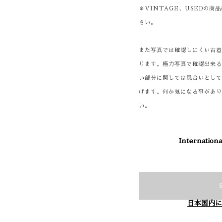
※VINTAGE、USEDの
さい。
また写真では確認しにくい古
ります。極力写真で確認出来
い部分に関しては風合いとし
げます。何か気になる事があ
い。
Internationa
日本国内に