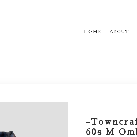
HOME
ABOUT
-Towncraf
60s M Om