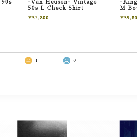
 90s
-Van Heusen- Vintage
-King
50s L Check Shirt
M Bow
¥37,800
¥39,8
3
1
0