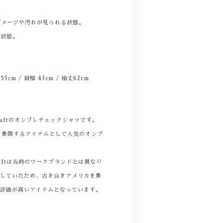
。
ダメージや汚れが見られる状態。
る状態。
幅 55cm / 肩幅 43cm / 袖丈62cm
raftのオンブレチェックシャツです。
を象徴するアイテムとして人気のオンブ
raftは当時のワークブランドとは異なり
視していたため、古き良きアメリカを象
て評価が高いアイテムとなっています。