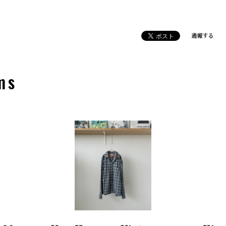
通報する
ms