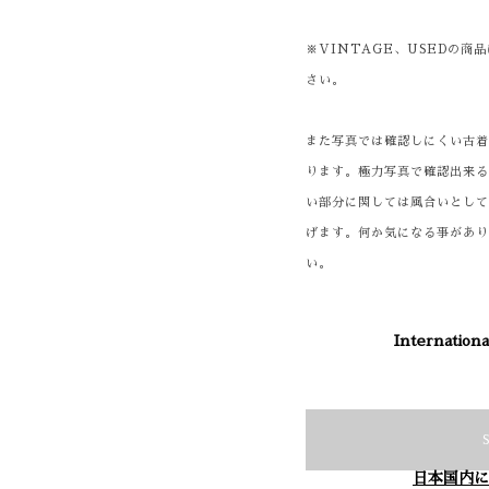
※VINTAGE、USEDの
さい。
また写真では確認しにくい古
ります。極力写真で確認出来
い部分に関しては風合いとし
げます。何か気になる事があ
い。
Internationa
日本国内に