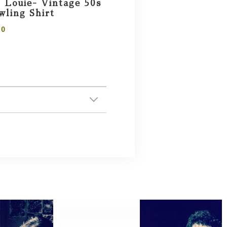
 Louie- Vintage 50s
ling Shirt
00