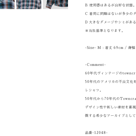
B 使用感はあるが良好な状態
C 着用に問題はないが多少の
D 大きなダメージやシミがあ
※当社基準となります。
-Size- M : 着丈 69cm / 身
-Comment-
60年代ヴィンテージのtownc
50年代のアメリカの不良文化
レシャツ。
50年代から70年代のTownc
デザイン性や新しい素材を重
徴する希少なアーカイブとし
品番-12048-