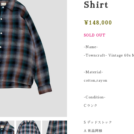
Shirt
¥148,000
SOLD OUT
-Name-
-Towncraft- Vintage 60s 
-Material-
cotton,rayon
-Condition-
Cランク
S デッドストック
A 新品同様