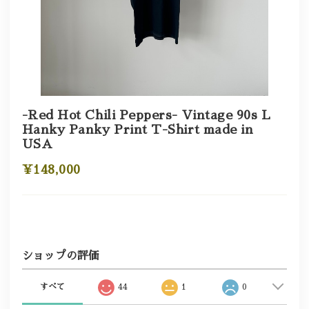
-Red Hot Chili Peppers- Vintage 90s L
Hanky Panky Print T-Shirt made in
USA
¥148,000
ショップの評価
すべて
44
1
0