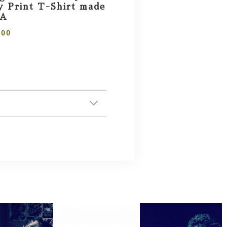
 Print T-Shirt made
SA
000