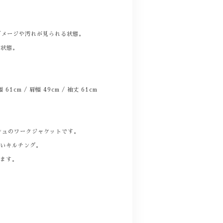
。
ダメージや汚れが見られる状態。
る状態。
身幅 61cm / 肩幅 49cm / 袖丈 61cm
シュのワークジャケットです。
赤いキルチング。
ります。