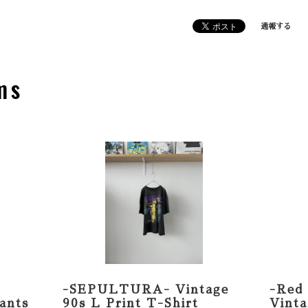
通報する
ms
-SEPULTURA- Vintage
-Red 
ants
90s L Print T-Shirt
Vint