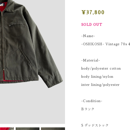
¥37,800
SOLD OUT
-Name-
-OSHKOSH- Vintage 70s 4
-Material-
body/polyester cotton
body lining/nylon
inter lining/polyester
-Condition-
Bランク
S デッドストック