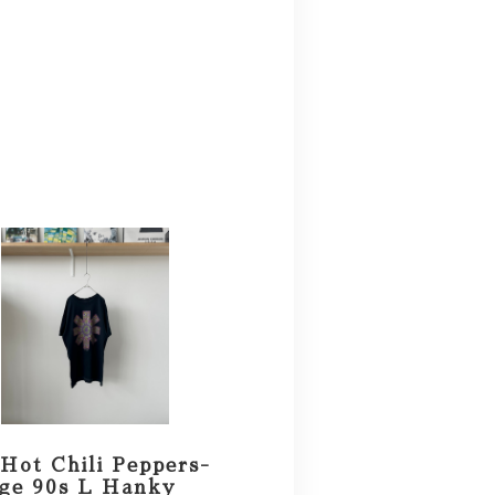
Hot Chili Peppers-
age 90s L Hanky