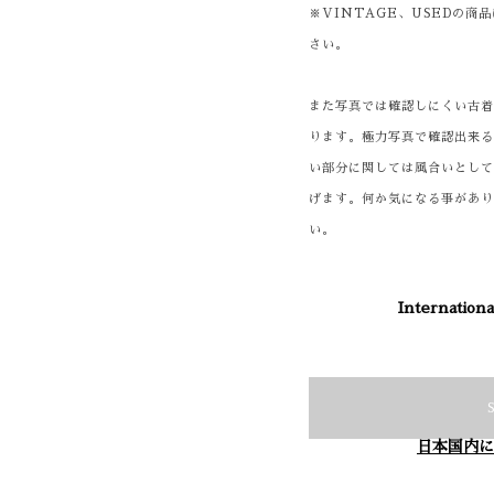
※VINTAGE、USEDの
さい。
また写真では確認しにくい古
ります。極力写真で確認出来
い部分に関しては風合いとし
げます。何か気になる事があ
い。
Internationa
日本国内に