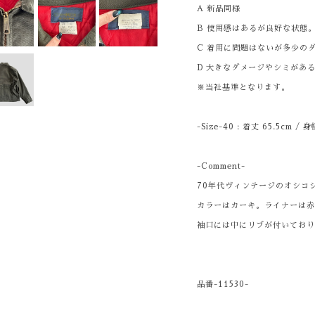
A 新品同様
B 使用感はあるが良好な状態
C 着用に問題はないが多少の
D 大きなダメージやシミがあ
※当社基準となります。
-Size-40 : 着丈 65.5cm / 
-Comment-
70年代ヴィンテージのオシコ
カラーはカーキ。ライナーは
袖口には中にリブが付いてお
品番-11530-