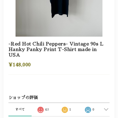
-Red Hot Chili Peppers- Vintage 90s L
Hanky Panky Print T-Shirt made in
USA
¥148,000
ショップの評価
すべて
43
1
0