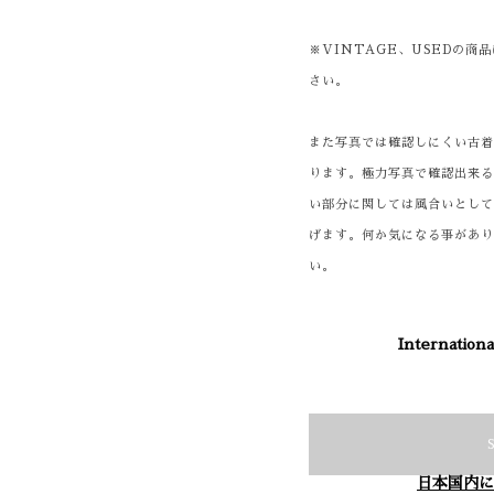
※VINTAGE、USEDの
さい。
また写真では確認しにくい古
ります。極力写真で確認出来
い部分に関しては風合いとし
げます。何か気になる事があ
い。
Internationa
日本国内に