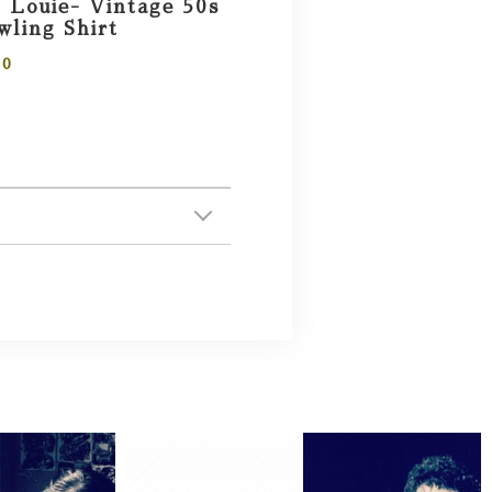
 Louie- Vintage 50s
ling Shirt
00