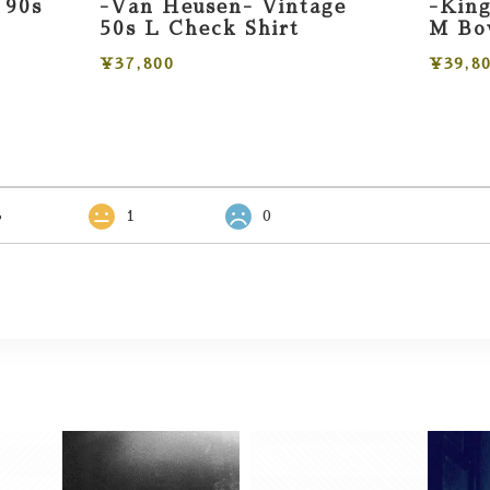
 90s
-Van Heusen- Vintage
-King
50s L Check Shirt
M Bow
¥37,800
¥39,8
3
1
0