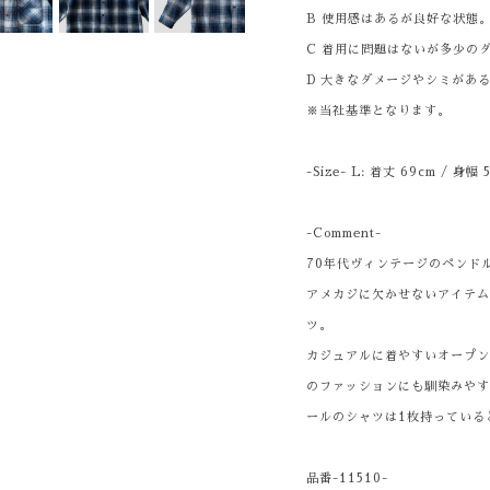
B 使用感はあるが良好な状態
C 着用に問題はないが多少の
D 大きなダメージやシミがあ
※当社基準となります。
-Size- L: 着丈 69cm / 身幅
-Comment-
70年代ヴィンテージのペンド
アメカジに欠かせないアイテ
ツ。
カジュアルに着やすいオープ
のファッションにも馴染みや
ールのシャツは1枚持っている
品番-11510-