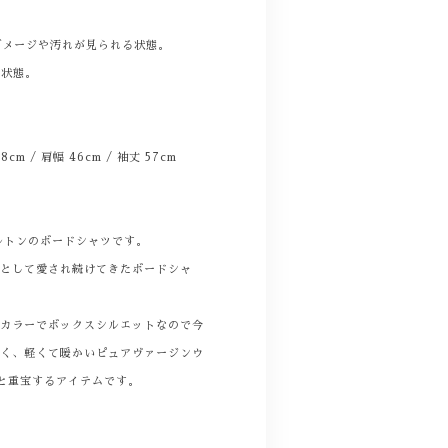
。
ダメージや汚れが見られる状態。
る状態。
 58cm / 肩幅 46cm / 袖丈 57cm
ルトンのボードシャツです。
ムとして愛され続けてきたボードシャ
ンカラーでボックスシルエットなので今
すく、軽くて暖かいピュアヴァージンウ
と重宝するアイテムです。