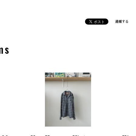
通報する
ms