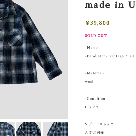
made in 
¥39,800
SOLD OUT
-Name-
-Pendleton- Vintage 70s L
-Material-
wool
-Condition-
Cランク
S デッドストック
A 新品同様