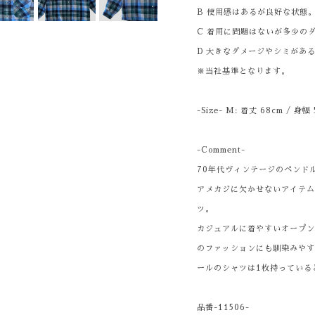
B 使用感はあるが良好な状態
C 着用に問題はないが多少の
D 大きなダメージやシミがあ
※当社基準となります。
-Size- M: 着丈 68cm / 身幅
-Comment-
70年代ヴィンテージのペンド
アメカジに欠かせないアイテ
ツ。
カジュアルに着やすいオープ
のファッションにも馴染みや
ールのシャツは1枚持っている
品番-11506-