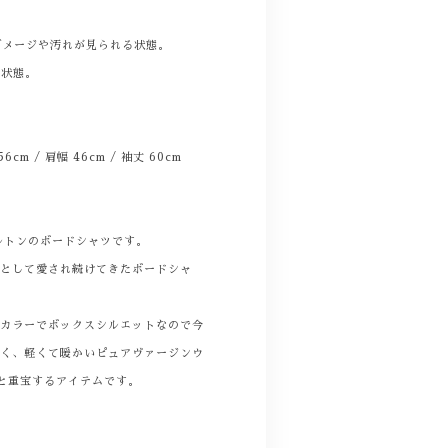
。
ダメージや汚れが見られる状態。
る状態。
 56cm / 肩幅 46cm / 袖丈 60cm
ルトンのボードシャツです。
ムとして愛され続けてきたボードシャ
ンカラーでボックスシルエットなので今
すく、軽くて暖かいピュアヴァージンウ
と重宝するアイテムです。