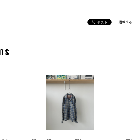
通報する
ms