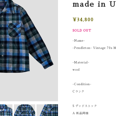
made in 
¥34,800
SOLD OUT
-Name-
-Pendleton- Vintage 70s 
-Material-
wool
-Condition-
Cランク
S デッドストック
A 新品同様