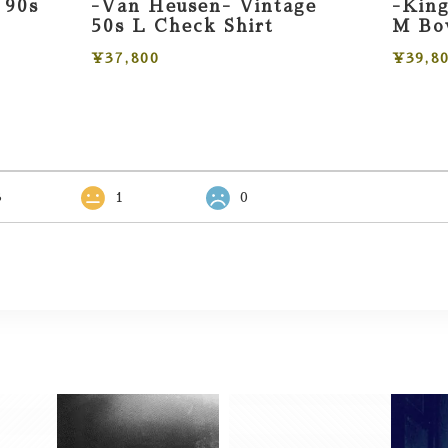
 90s
-Van Heusen- Vintage
-King
50s L Check Shirt
M Bow
¥37,800
¥39,8
3
1
0