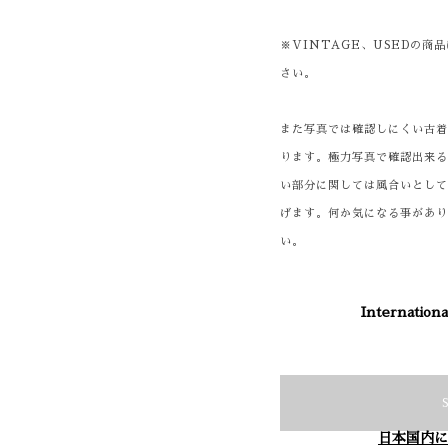
※VINTAGE、USEDの
さい。
また写真では確認しにくい古
ります。極力写真で確認出来
い部分に関しては風合いとし
げます。何か気になる事があ
い。
Internationa
日本国内に