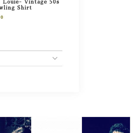
 Louie- Vintage 50s
ling Shirt
00