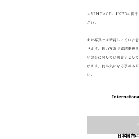
※VINTAGE、USEDの
さい。
また写真では確認しにくい古
ります。極力写真で確認出来
い部分に関しては風合いとし
げます。何か気になる事があ
い。
Internationa
日本国内に