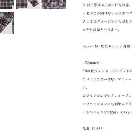
B 使用感はあるが良好な状態
C 着用に問題はないが多少の
D 大きなダメージやシミがあ
※当社基準となります。
-Size- M: 着丈 69cm / 身幅
-Comment-
70年代ヴィンテージのペンド
アメカジに欠かせないアイテ
ツ。
カジュアルに着やすいオープ
のファッションにも馴染みや
ールのシャツは1枚持っている
品番-11483-