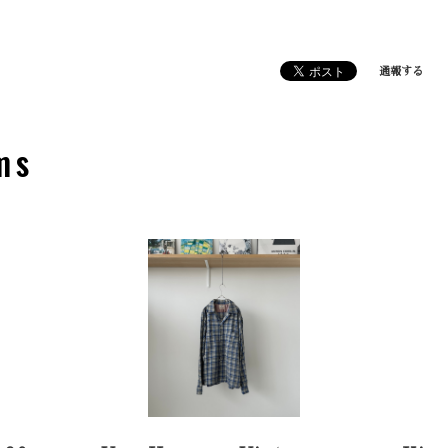
通報する
ms