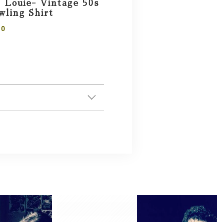
 Louie- Vintage 50s
ling Shirt
00