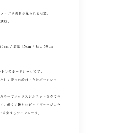
。
ダメージや汚れが見られる状態。
る状態。
 56cm / 肩幅 45cm / 袖丈 59cm
ルトンのボードシャツです。
ムとして愛され続けてきたボードシャ
ンカラーでボックスシルエットなので今
すく、軽くて暖かいピュアヴァージンウ
と重宝するアイテムです。