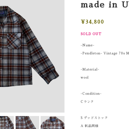
made in 
¥34,800
SOLD OUT
-Name-
-Pendleton- Vintage 70s 
-Material-
wool
-Condition-
Cランク
S デッドストック
A 新品同様