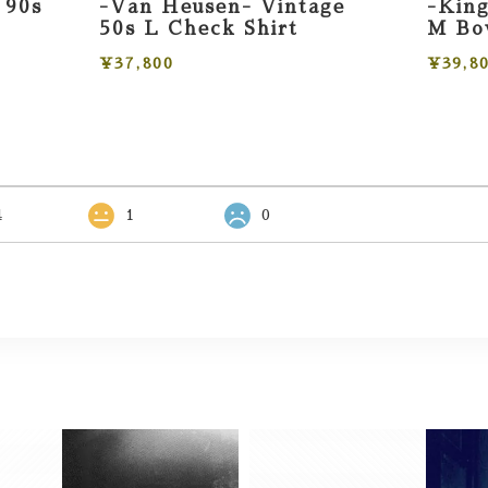
 90s
-Van Heusen- Vintage
-King
50s L Check Shirt
M Bow
¥37,800
¥39,8
4
1
0