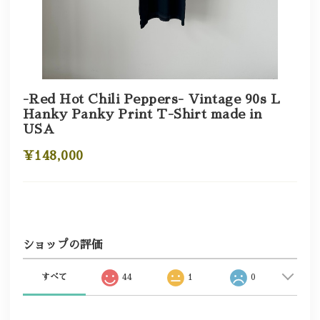
-Red Hot Chili Peppers- Vintage 90s L
Hanky Panky Print T-Shirt made in
USA
¥148,000
ショップの評価
すべて
44
1
0