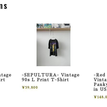
ms
ntage
-SEPULTURA- Vintage
-Red 
irt
90s L Print T-Shirt
Vint
Panky
¥59,800
in U
¥148,