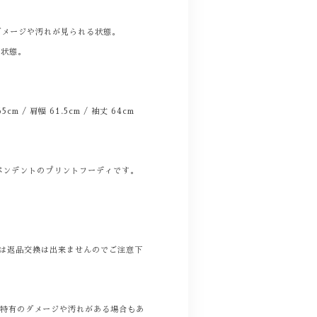
。
ダメージや汚れが見られる状態。
る状態。
 65cm / 肩幅 61.5cm / 袖丈 64cm
ペンデントのプリントフーディです。
商品は返品交換は出来ませんのでご注意下
着特有のダメージや汚れがある場合もあ