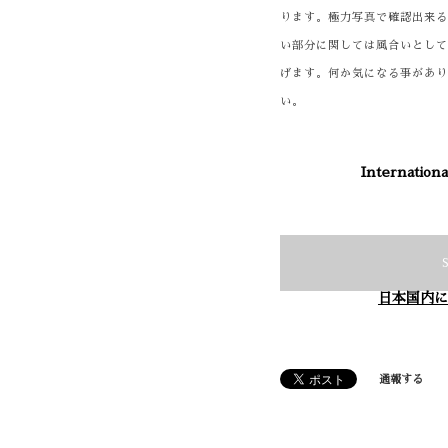
ります。極力写真で確認出来
い部分に関しては風合いとし
げます。何か気になる事があ
い。
Internationa
日本国内に
通報する