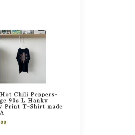
Hot Chili Peppers-
age 90s L Hanky
 Print T-Shirt made
SA
000