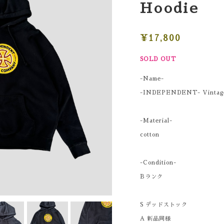
Hoodie
¥17,800
SOLD OUT
-Name-
-INDEPENDENT- Vintage 
-Material-
cotton
-Condition-
Bランク
S デッドストック
A 新品同様